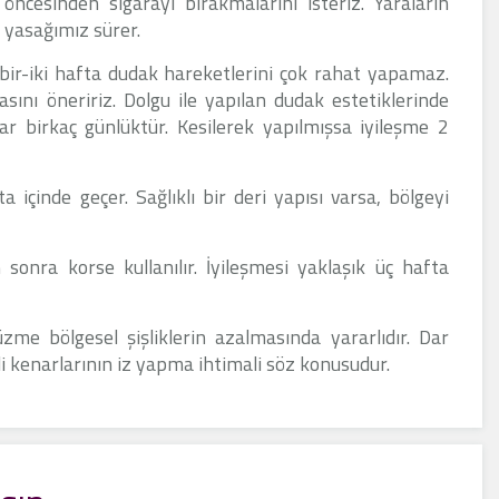
ncesinden sigarayı bırakmalarını isteriz. Yaraların
a yasağımız sürer.
k bir-iki hafta dudak hareketlerini çok rahat yapamaz.
nı öneririz. Dolgu ile yapılan dudak estetiklerinde
alar birkaç günlüktür. Kesilerek yapılmışsa iyileşme 2
 içinde geçer. Sağlıklı bir deri yapısı varsa, bölgeyi
onra korse kullanılır. İyileşmesi yaklaşık üç hafta
zme bölgesel şişliklerin azalmasında yararlıdır. Dar
işli kenarlarının iz yapma ihtimali söz konusudur.