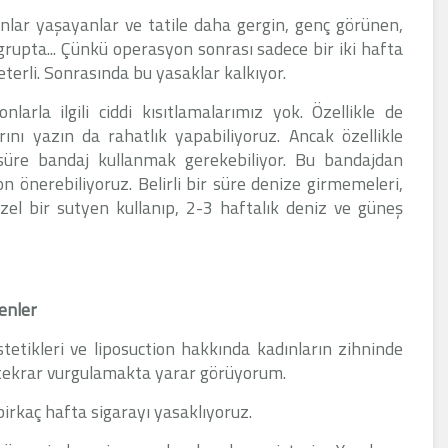
nlar yaşayanlar ve tatile daha gergin, genç görünen,
 grupta... Çünkü operasyon sonrası sadece bir iki hafta
rli. Sonrasında bu yasaklar kalkıyor.
arla ilgili ciddi kısıtlamalarımız yok. Özellikle de
nı yazın da rahatlık yapabiliyoruz. Ancak özellikle
süre bandaj kullanmak gerekebiliyor. Bu bandajdan
n önerebiliyoruz. Belirli bir süre denize girmemeleri,
Özel bir sutyen kullanıp, 2-3 haftalık deniz ve güneş
enler
tetikleri ve liposuction hakkında kadınların zihninde
ı tekrar vurgulamakta yarar görüyorum.
irkaç hafta sigarayı yasaklıyoruz.