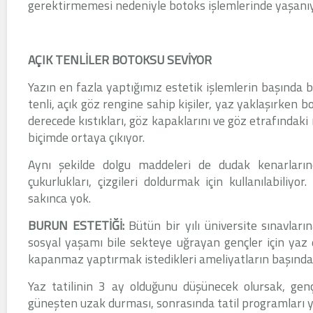
gerektirmemesi nedeniyle botoks işlemlerinde yaşanıy
AÇIK TENLİLER BOTOKSU SEVİYOR
Yazın en fazla yaptığımız estetik işlemlerin başında bo
tenli, açık göz rengine sahip kişiler, yaz yaklaşırken b
derecede kıstıkları, göz kapaklarını ve göz etrafındaki mi
biçimde ortaya çıkıyor.
Aynı şekilde dolgu maddeleri de dudak kenarlarınd
çukurlukları, çizgileri doldurmak için kullanılabiliy
sakınca yok.
BURUN ESTETİĞİ:
Bütün bir yılı üniversite sınavlar
sosyal yaşamı bile sekteye uğrayan gençler için yaz d
kapanmaz yaptırmak istedikleri ameliyatların başında 
Yaz tatilinin 3 ay olduğunu düşünecek olursak, gen
güneşten uzak durması, sonrasında tatil programları