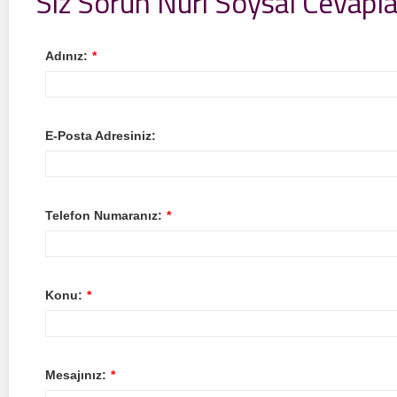
Siz Sorun Nuri Soysal Cevapla
Adınız:
*
E-Posta Adresiniz:
Telefon Numaranız:
*
Konu:
*
Mesajınız:
*