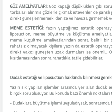
GÖZ AMELİYATLARI:
Göz kapağı düşüklükleri gibi soru
torbaları alınmış gözlerle çıkmak isteyenler de şanslı
direkt güneşlenmemek, denize ve havuza girmemek yete
MEME ESTETİĞİ:
Yazın yaptığımız estetik operasyonl
liposuction, meme büyütme ve küçültme ameliyatları
meme küçültme ameliyatlarından sonra belirli bir 
rahatsız olmayacak kişilere yazın da estetik operasyo
direkt yakıcı güneşten uzak durmaları ise önemli... 
kısıtlamasından sonra rahatlıkla tatile gidebilirler.
Dudak estetiği ve liposuction hakkında bilinmesi gerek
Yazın sık yapılan işlemler arasında yer alan dudak es
birçok soru oluşuyor. Bu konuda bazı önemli noktalar
- Dudaklara büyütme işlemi uyguladıysak, sonrasında b