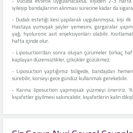
- Vücuda estetik uygulanacaksa, kişiden 2-3 hafta ö
iyileşip bandajlarının alınması sürecine kadar da sigar
- Dudak estetiği kesi yapılarak uygulanmışsa, kişi il
Hastaya yumuşak şeyler yemesini, gargaralar yapması
yağ, hyoluronic asit enjeksiyonları olabilir. Kısıtlam
hafta içinde olur.
- Liposuction’dan sonra oluşan çürümeler birkaç hafta
kaplayan düzensizlikler, çökükler gözükmez.
- Liposuction yaptığımız bölgede, bandajdan hemen s
sürebilir, korseyi gece gündüz kullanmak gerekebilir.
- Karına liposuction yapmışsak yüzmeyi öneririz. Yü
kıyafetler giyilmesi sakıncalıdır, kıyafetlerin kalın dik