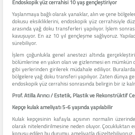
Endoskopik yüz cerrahisi 10 yaş gençleştiriyor
Yaşlanmaya bağlı olarak yanaklar, alın ve çene bölgeler
dokusu eksikliklerini, endoskopik yüz cerrahisiyle dü
arasında yağ doku transferleri yapılıyor. İşlem sonras
kavuşuyor. En az 10 yıl gençleşme sağlıyoruz. Yapıla
sürebiliyor.
İşlem çoğunlukla genel anestezi altında gerçekleştir
bölümlerine en yakın olan ve gizlenmesi en mümkün ola
gibi yerlerinden girilerek müdahale ediliyor. Buralard
bölgelere yağ doku transferi yapılıyor. Zaten dünya g
endoskopik yüz cerrahisi sonrasında belirgin bir iz kal
Prof. Atilla Arıncı / Estetik, Plastik ve Rekonstrüktif 
Kepçe kulak ameliyatı 5-6 yaşında yapılabilir
Kulak kepçesinin kafayla açısının normalin üzerinde
olarak nitelendirilmesine neden oluyor. Çocukluktan e
konusu edilen bu durumu, ameliyatla düzeltebiliyoruz.