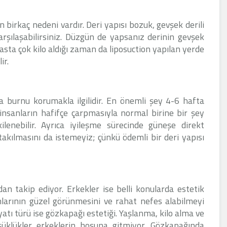
 birkaç nedeni vardır. Deri yapısı bozuk, gevşek derili
karşılaşabilirsiniz. Düzgün de yapsanız derinin gevşek
Hasta çok kilo aldığı zaman da liposuction yapılan yerde
ir.
 burnu korumakla ilgilidir. En önemli şey 4-6 hafta
nsanların hafifçe çarpmasıyla normal birine bir şey
enebilir. Ayrıca iyileşme sürecinde güneşe direkt
akılmasını da istemeyiz; çünkü ödemli bir deri yapısı
n takip ediyor. Erkekler ise belli konularda estetik
nlarının güzel görünmesini ve rahat nefes alabilmeyi
iyatı türü ise gözkapağı estetiği. Yaşlanma, kilo alma ve
şüklükler erkeklerin hoşuna gitmiyor. Gözkapağında