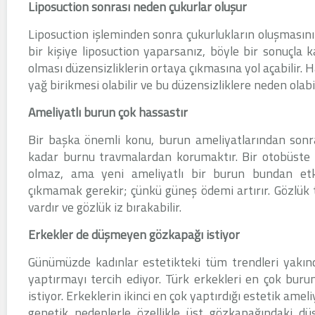
Liposuction sonrası neden çukurlar oluşur
Liposuction işleminden sonra çukurlukların oluşmasının
bir kişiye liposuction yaparsanız, böyle bir sonuçla 
olması düzensizliklerin ortaya çıkmasına yol açabilir. 
yağ birikmesi olabilir ve bu düzensizliklere neden olabil
Ameliyatlı burun çok hassastır
Bir başka önemli konu, burun ameliyatlarından sonra
kadar burnu travmalardan korumaktır. Bir otobüste i
olmaz, ama yeni ameliyatlı bir burun bundan etkil
çıkmamak gerekir; çünkü güneş ödemi artırır. Gözlük t
vardır ve gözlük iz bırakabilir.
Erkekler de düşmeyen gözkapağı istiyor
Günümüzde kadınlar estetikteki tüm trendleri yakında
yaptırmayı tercih ediyor. Türk erkekleri en çok buru
istiyor. Erkeklerin ikinci en çok yaptırdığı estetik amel
genetik nedenlerle özellikle üst gözkapağındaki dü