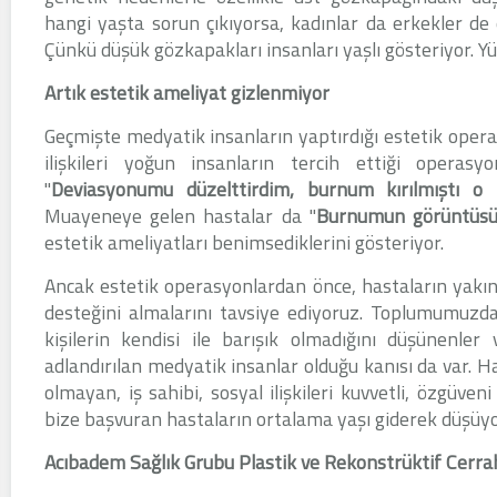
hangi yaşta sorun çıkıyorsa, kadınlar da erkekler de
Çünkü düşük gözkapakları insanları yaşlı gösteriyor. Yü
Artık estetik ameliyat gizlenmiyor
Geçmişte medyatik insanların yaptırdığı estetik oper
ilişkileri yoğun insanların tercih ettiği operasy
"
Deviasyonumu düzelttirdim, burnum kırılmıştı o
Muayeneye gelen hastalar da "
Burnumun görüntüs
estetik ameliyatları benimsediklerini gösteriyor.
Ancak estetik operasyonlardan önce, hastaların yakın
desteğini almalarını tavsiye ediyoruz. Toplumumuzda 
kişilerin kendisi ile barışık olmadığını düşünenler
adlandırılan medyatik insanlar olduğu kanısı da var. H
olmayan, iş sahibi, sosyal ilişkileri kuvvetli, özgüve
bize başvuran hastaların ortalama yaşı giderek düşüyo
Acıbadem Sağlık Grubu Plastik ve Rekonstrüktif Cerr