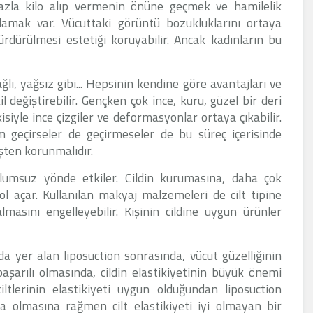
 fazla kilo alıp vermenin önüne geçmek ve hamilelik
amak var. Vücuttaki görüntü bozukluklarını ortaya
ürdürülmesi estetiği koruyabilir. Ancak kadınların bu
yağlı, yağsız gibi... Hepsinin kendine göre avantajları ve
il değiştirebilir. Gençken çok ince, kuru, güzel bir deri
isiyle ince çizgiler ve deformasyonlar ortaya çıkabilir.
m geçirseler de geçirmeseler de bu süreç içerisinde
şten korunmalıdır.
olumsuz yönde etkiler. Cildin kurumasına, daha çok
l açar. Kullanılan makyaj malzemeleri de cilt tipine
asını engelleyebilir. Kişinin cildine uygun ürünler
nda yer alan liposuction sonrasında, vücut güzelliğinin
şarılı olmasında, cildin elastikiyetinin büyük önemi
ciltlerinin elastikiyeti uygun olduğundan liposuction
da olmasına rağmen cilt elastikiyeti iyi olmayan bir