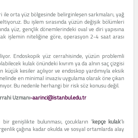
i ile orta yüz bölgesinde belirginleşen sarkmaları, yağ
zeltiyoruz. Bu işlem sırasında yüzün değişik bölümleri
ında yüz, gençlik dönemlerindeki oval ve diri yapısına
cak işlemin niteliğine göre, operasyon 2-4 saat arası
iliyor. Endoskopik yüz cerrahisinde, yüzün problemli
bilecek kulak önündeki kıvrım ya da alnın saç çizgisi
an küçük kesiler açılıyor ve endoskop yardımıyla eksik
enelinde en minimal invaziv uygulama olarak öne çıkan
mıyor. Bu nedenle herhangi bir risk söz konusu değil.
Cerrahi Uzmanı
-aarinci@istanbul.edu.tr
 bir genişlikte bulunması, çocukların ’
kepçe kulak
’lı
rgenlik çağına kadar okulda ve sosyal ortamlarda alay