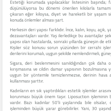
Estetiği korumada yapılacaklar listesinin başında;
düşünülüyorsa bu dönemi önerilen kilolarla tamaml
çıkaran eğer kiloysa, diyet ve hareketli bir yaşam s
konuda önlemler alması şart.
Herkesin deri yapısı farklıdır. İnce, kalın, koyu, açık, 
dezavantajları vardır. Yaş ilerledikçe bu avantajlar şek
yapısı olan hastalarda, sonraki yıllarda güneşin de etk
Kişiler söz konusu sorun yüzünden bir cerrahi işle
derilerini korumalı, uygun şekilde nemlendirmeli, güne
Sigara, deri beslenmesini sanıldığından çok daha 
kırışmasına ve cildin damar yapısının bozulmasına yo
uygun bir yöntemle temizlenmezse, derinin hava alm
kullanması şarttır.
Kadınların en sık yaptırdıkları estetik işlemler arası
korunması büyük önem taşır. Liposuction işleminin ba
vardır. Bazı kadınlar 50’li yaşlarında bile olsalar, 
işleminden büyük yarar görebilirler. Yani, 30 yaşın