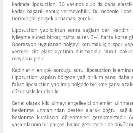
kadında liposuction, 30 yaşında olup da daha elastik
kadar başarılı sonuç vermeyebilir. Bu nedenle liposu
Derinin çok gevşek olmaması gerekir.
Liposuction yapıldıktan sonra sağlam deri kendini 
iyileşme süreci birkaç hafta sürer. 3-4 hafta korse g
Operasyon uygulanan bölgeyi korumak için spor yapm
vermek cilt elastikiyetinin düşmanıdır. Vücut doku
meydana gelir.
Kadınların en çok sorduğu soru, liposuction işlemin
Liposuction yapılan bölgede yağ birikim şansı daha az
fakat liposuction yapılmış bölgede birikme şansı azalır
düzensizlikler olabilir.
Genel olarak kilo almayı engelleyici önlemler alınması
beslenme uzmanından destek alarak doğru, sağlıklar
beslenme kurallarını öğrenmeleri gerekmektedir. A
yaşamlarının bir parçası haline getirmeleri de büyük 