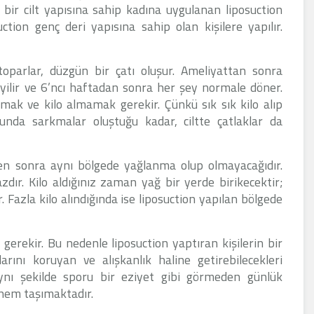
 bir cilt yapısına sahip kadına uygulanan liposuction
ction genç deri yapısına sahip olan kişilere yapılır.
toparlar, düzgün bir çatı oluşur. Ameliyattan sonra
iyilir ve 6’ncı haftadan sonra her şey normale döner.
ak ve kilo almamak gerekir. Çünkü sık sık kilo alıp
sunda sarkmalar oluştuğu kadar, ciltte çatlaklar da
den sonra aynı bölgede yağlanma olup olmayacağıdır.
dır. Kilo aldığınız zaman yağ bir yerde birikecektir;
. Fazla kilo alındığında ise liposuction yapılan bölgede
 gerekir. Bu nedenle liposuction yaptıran kişilerin bir
ını koruyan ve alışkanlık haline getirebilecekleri
ynı şekilde sporu bir eziyet gibi görmeden günlük
önem taşımaktadır.