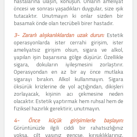
hastalarına ulaşın, konuşun. Onların ameliyat
öncesi ve sonrası yaşadıkları duygular, size ışık
tutacaktır. Unutmayın ki onlar sizden bir
basamak önde olan tecrübeli birer hastadır.
3- Zararlı alışkanlıklardan uzak durun:
Estetik
operasyonlarda ister cerrahi girişim, ister
ameliyatsız girişim olsun, sigara ve alkol,
yapılan işin başarısına gölge düşürür. Özellikle
sigara, dokuların iyileşmesini zorlaştırır.
Operasyondan en az bir ay önce mutlaka
sigarayı bırakın. Alkol kullanmayın. Sigara
öksürük krizlerine de yol açtığından, dikişleri
zorlayacak, kişinin acı çekmesine neden
olacaktır. Estetik yaptırmak hem ruhsal hem de
fiziksel hazırlık gerektirir, unutmayın.
4- Önce küçük girişimlerle başlayın:
Görüntünüzle ilgili ciddi bir rahatsızlığınız
yoksa, cilt yaşınız gençse, kırışıklıklarınız,