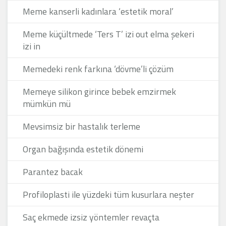
Meme kanserli kadınlara ‘estetik moral’
Meme küçültmede ‘Ters T’ izi out elma şekeri
izi in
Memedeki renk farkına ‘dövme’li çözüm
Memeye silikon girince bebek emzirmek
mümkün mü
Mevsimsiz bir hastalık terleme
Organ bağışında estetik dönemi
Parantez bacak
Profiloplasti ile yüzdeki tüm kusurlara neşter
Saç ekmede izsiz yöntemler revaçta