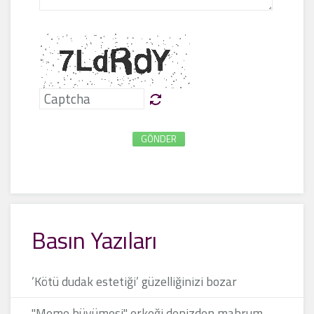
GÖNDER
Basın Yazıları
’Kötü dudak estetiği’ güzelliğinizi bozar
"Meme büyümesi" erkeği denizden mahrum